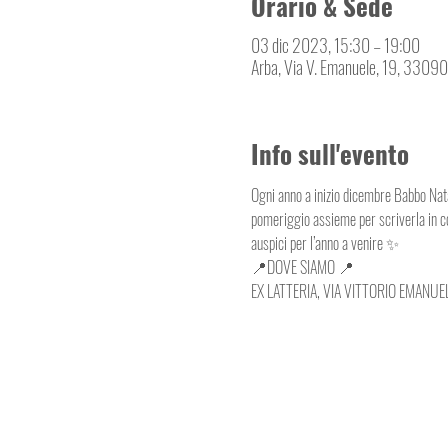
Orario & Sede
03 dic 2023, 15:30 – 19:00
Arba, Via V. Emanuele, 19, 33090 
Info sull'evento
Ogni anno a inizio dicembre Babbo Natal
pomeriggio assieme per scriverla in com
auspici per l’anno a venire ✨
📍DOVE SIAMO 📍
EX LATTERIA, VIA VITTORIO EMANUE