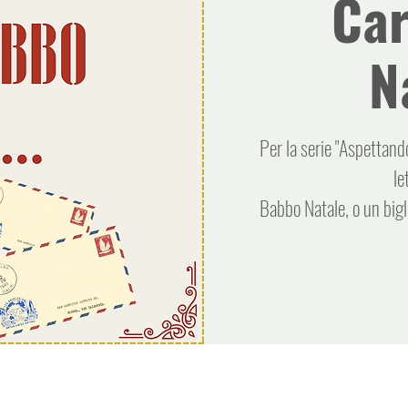
Ca
N
Per la serie "Aspettando
le
Babbo Natale, o un bigli