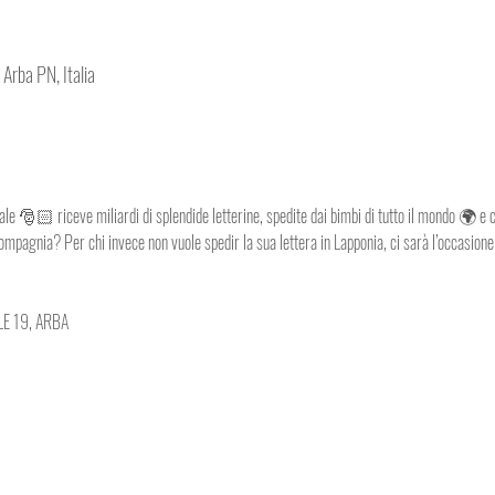
Arba PN, Italia
e 🎅🏻 riceve miliardi di splendide letterine, spedite dai bimbi di tutto il mondo 🌍 e c
pagnia? Per chi invece non vuole spedir la sua lettera in Lapponia, ci sarà l’occasione d
LE 19, ARBA