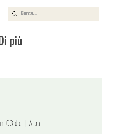
Di più
m 03 dic
  |  
Arba