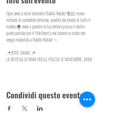
Ogni anno a inizio dicembre Babbo Natale 🎅🏻 riceve 
miliardi di splendide letterine, spedite dai bimbi di tutto il 
mondo 🌍 vieni a spedire la tua lettera presso il nostro 
punto postale per il Polo Nord e noi faremo in modo che 
venga recapitata a Babbo Natale! ✨
📍DOVE SIAMO 📍
LA BUTEGA DI IRMA FAELLI, PIAZZA IV NOVEMBRE, ARBA
Condividi questo evento