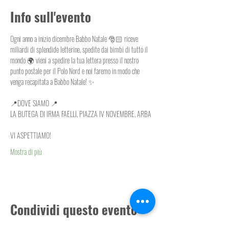
Info sull'evento
Ogni anno a inizio dicembre Babbo Natale 🎅🏻 riceve 
miliardi di splendide letterine, spedite dai bimbi di tutto il 
mondo 🌍 vieni a spedire la tua lettera presso il nostro 
punto postale per il Polo Nord e noi faremo in modo che 
venga recapitata a Babbo Natale! ✨
📍DOVE SIAMO 📍
LA BUTEGA DI IRMA FAELLI, PIAZZA IV NOVEMBRE, ARBA
VI ASPETTIAMO!
Mostra di più
Condividi questo evento