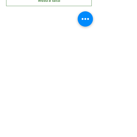
Condividi questo evento
Associazione Pro Loco Arba
Via Vittorio Emanuele 19, 33090 Arba (PN)
prolocoarba@gmail.com
seguici su