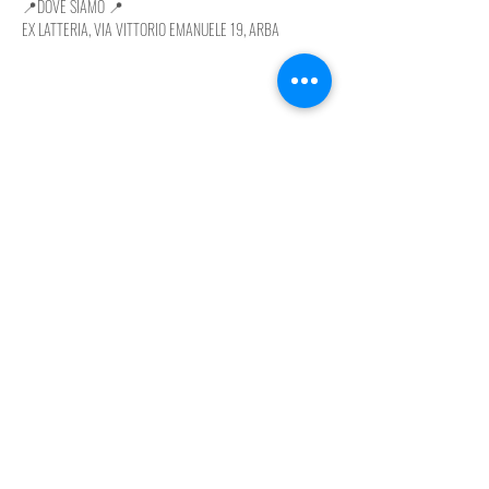
📍DOVE SIAMO 📍
EX LATTERIA, VIA VITTORIO EMANUELE 19, ARBA
Condividi questo evento
Associazione Pro Loco Arba
Via Vittorio Emanuele 19, 33090 Arba (PN)
prolocoarba@gmail.com
seguici su