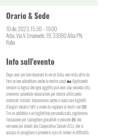
Orario & Sede
10 dic 2023, 15:30 – 19:00
Arba, Via V. Emanuele, 19, 33090 Arba PN,
Italia
Info sull'evento
Dopo aver per ben decorato le vie di Arba, non resta altro da 
fare se non addobbare anche le nostre case! 🏡 Applicando 
sempre la logica che ogni oggetto può aver una seconda vita, 
creeremo splendide decorazioni per interni utilizzando 
materiali riciclati. Impareremo anche a realizzare biglietti 
d’auguri natalizi fatti a mano da regalare ai nostri cari 💌
Tra un addobbo e un bigliettino personalizzato, coglieremo 
l’occasione per raccogliere giocattoli e peluche 🧸 che 
verranno poi donati alla Cooperativa Sociale ACLI, che si 
occupa di accogliere e prendersi cura di minori in difficoltà.