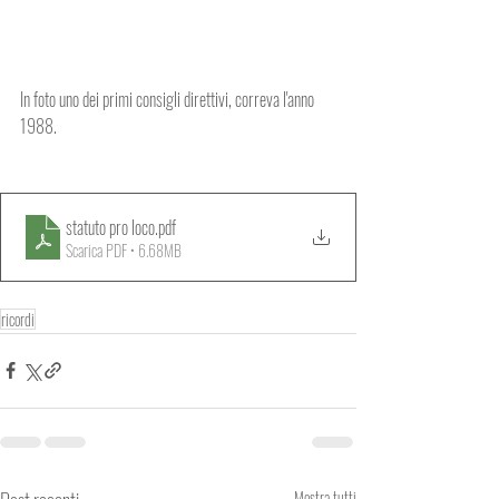
In foto uno dei primi consigli direttivi, correva l'anno 
1988.
statuto pro loco
.pdf
Scarica PDF • 6.68MB
ricordi
Mostra tutti