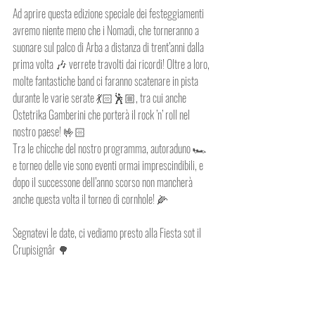
Ad aprire questa edizione speciale dei festeggiamenti 
avremo niente meno che i Nomadi, che torneranno a 
suonare sul palco di Arba a distanza di trent’anni dalla 
prima volta 🎶 verrete travolti dai ricordi! Oltre a loro, 
molte fantastiche band ci faranno scatenare in pista 
durante le varie serate 💃🏻🕺🏼, tra cui anche 
Ostetrika Gamberini che porterà il rock ’n’ roll nel 
nostro paese! 🤟🏻
Tra le chicche del nostro programma, autoraduno 🏎️ 
e torneo delle vie sono eventi ormai imprescindibili, e 
dopo il successone dell’anno scorso non mancherà 
anche questa volta il torneo di cornhole! 🌽
Segnatevi le date, ci vediamo presto alla Fiesta sot il 
Crupisignâr 🌳